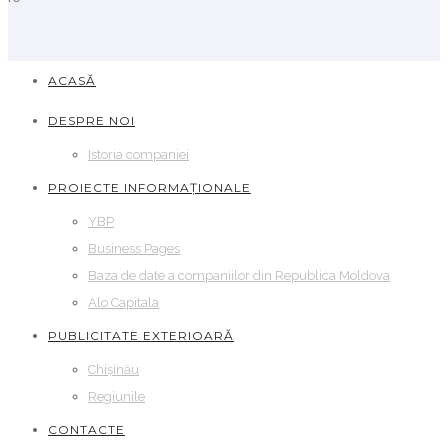
ACASĂ
DESPRE NOI
Istoria companiei
PROIECTE INFORMAȚIONALE
YBP
Business Pages
Baza de date a companiilor din Republica Moldova
Alo Capitala
PUBLICITATE EXTERIOARĂ
Chișinău
Regiunile
CONTACTE