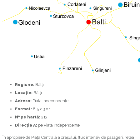
Regiune:
Bălţi
Locaţie:
Bălţi
Adresa:
Piaţa Independenţei
Format:
8.5 x 3 x 1
№ pe hartă:
213
Direcţia A:
pe Piaţa Independenţei
În apropiere de Piaţa Centrală a oraşului, flux intensiv de pasageri, reţea