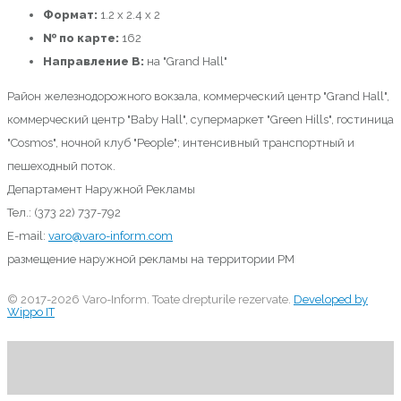
Формат:
1.2 x 2.4 x 2
№ по карте:
162
Направление B:
на "Grand Hall"
Район железнодорожного вокзала, коммерческий центр "Grand Hall",
коммерческий центр "Baby Hall", супермаркет "Green Hills", гостиница
"Cosmos", ночной клуб "People"; интенсивный транспортный и
пешеходный поток.
Департамент Наружной Рекламы
Тел.: (373 22) 737-792
E-mail:
varo@varo-inform.com
размещение наружной рекламы на территории РМ
© 2017-2026 Varo-Inform. Toate drepturile rezervate.
Developed by
Wippo IT