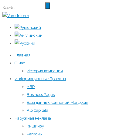
Главная
О нас
История компании
Информационные Проекты
YBP
Business Pages
База данных компаний Молдовы
Alo Capitala
Наружная Реклама
Кишинэу
Регионы