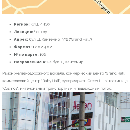
Регион:
КИШИНЭУ
Локация:
Чентру
Адрес:
бул. Д. Кантемир, №2 ("Grand Hall")
Формат:
1.2 x 2.4 x 2
№ по карте:
162
Направление A:
на бул. Д. Кантемир
Район железнодорожного вокзала, коммерческий центр "Grand Hall",
коммерческий центр "Baby Hall", супермаркет "Green Hills", гостиница
"Cosmos"; интенсивный транспортный и пешеходный поток.