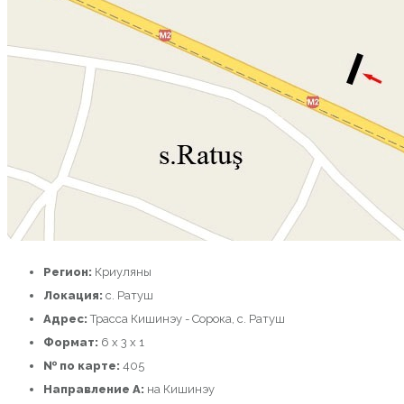
Регион:
Криуляны
Локация:
с. Ратуш
Адрес:
Трасса Кишинэу - Сорока, с. Ратуш
Формат:
6 x 3 x 1
№ по карте:
405
Направление A:
на Кишинэу