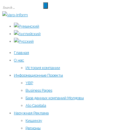
Главная
О нас
История компании
Информационные Проекты
YBP
Business Pages
База данных компаний Молдовы
Alo Capitala
Наружная Реклама
Кишинэу
Регионы