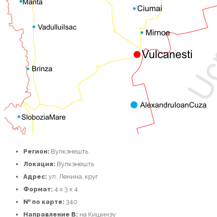
Регион:
Вулкэнешть
Локация:
Вулкэнешть
Адрес:
ул. Ленина, круг
Формат:
4 x 3 x 4
№ по карте:
340
Направление B:
на Кишинэу