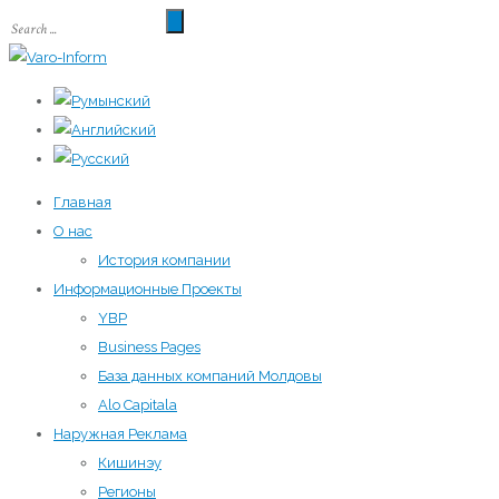
Главная
О нас
История компании
Информационные Проекты
YBP
Business Pages
База данных компаний Молдовы
Alo Capitala
Наружная Реклама
Кишинэу
Регионы