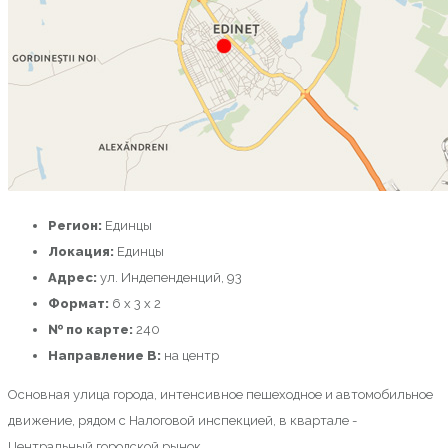
Регион:
Единцы
Локация:
Единцы
Адрес:
ул. Индепенденций, 93
Формат:
6 х 3 x 2
№ по карте:
240
Направление B:
на центр
Основная улица города, интенсивное пешеходное и автомобильное
движение, рядом с Налоговой инспекцией, в квартале -
Центральный городской рынок.