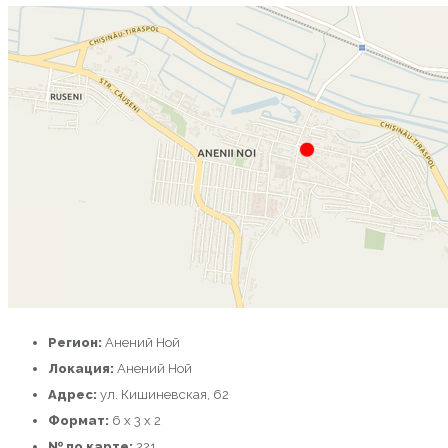
Регион:
Анений Ной
Локация:
Анений Ной
Адрес:
ул. Кишиневская, 62
Формат:
6 х 3 х 2
№ по карте:
221