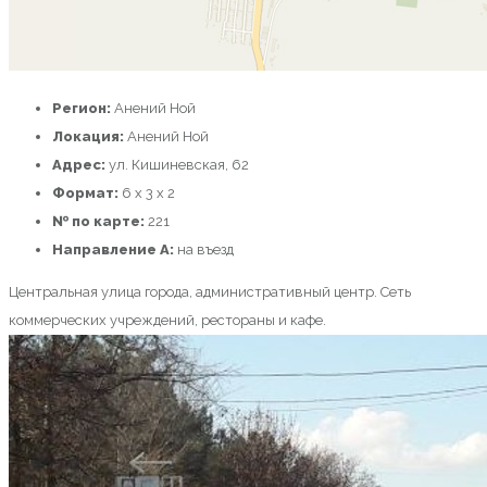
Регион:
Анений Ной
Локация:
Анений Ной
Адрес:
ул. Кишиневская, 62
Формат:
6 х 3 х 2
№ по карте:
221
Направление A:
на въезд
Центральная улица города, административный центр. Сеть
коммерческих учреждений, рестораны и кафе.