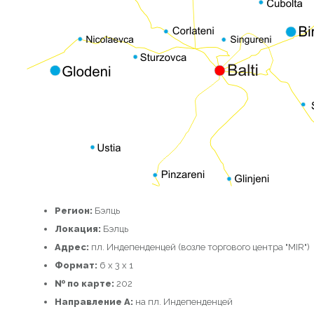
Регион:
Бэлць
Локация:
Бэлць
Адрес:
пл. Индепенденцей (возле торгового центра "MIR")
Формат:
6 x 3 x 1
№ по карте:
202
Направление A:
на пл. Индепенденцей