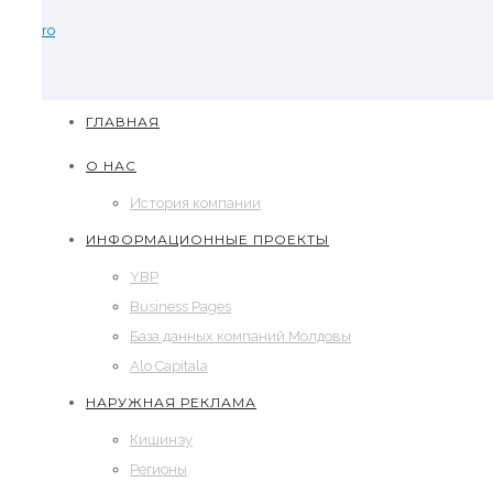
ro
ГЛАВНАЯ
О НАС
История компании
ИНФОРМАЦИОННЫЕ ПРОЕКТЫ
YBP
Business Pages
База данных компаний Молдовы
Alo Capitala
НАРУЖНАЯ РЕКЛАМА
Кишинэу
Регионы