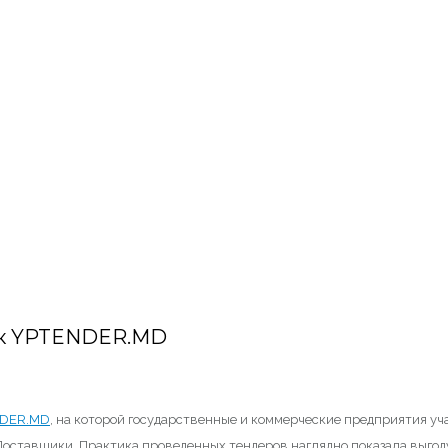
ок YPTENDER.MD
DER.MD
, на которой государственные и коммерческие предприятия уча
 Поставщики. Практика проведенных тендеров наглядно показала выгоду