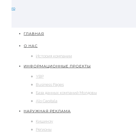
ro
ГЛАВНАЯ
О НАС
История компании
ИНФОРМАЦИОННЫЕ ПРОЕКТЫ
YBP
Business Pages
База данных компаний Молдовы
Alo Capitala
НАРУЖНАЯ РЕКЛАМА
Кишинэу
Регионы