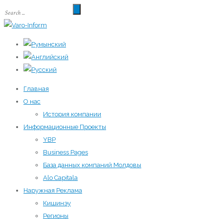
Главная
О нас
История компании
Информационные Проекты
YBP
Business Pages
База данных компаний Молдовы
Alo Capitala
Наружная Реклама
Кишинэу
Регионы