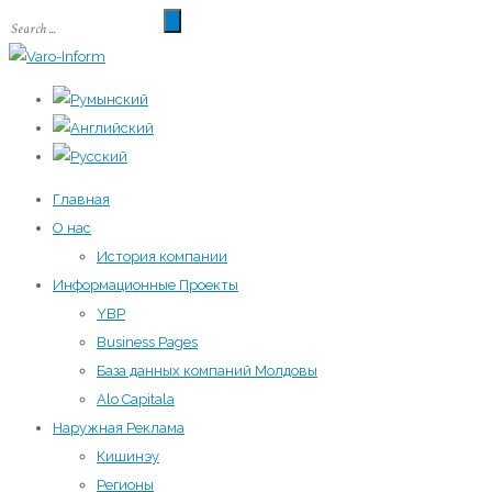
Главная
О нас
История компании
Информационные Проекты
YBP
Business Pages
База данных компаний Молдовы
Alo Capitala
Наружная Реклама
Кишинэу
Регионы