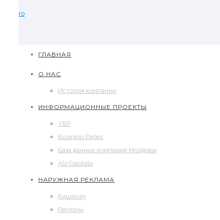
ro
ГЛАВНАЯ
О НАС
История компании
ИНФОРМАЦИОННЫЕ ПРОЕКТЫ
YBP
Business Pages
База данных компаний Молдовы
Alo Capitala
НАРУЖНАЯ РЕКЛАМА
Кишинэу
Регионы