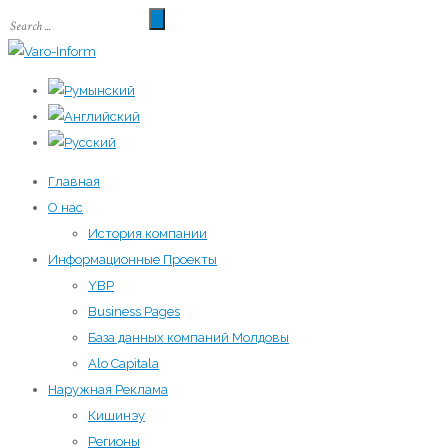
Главная
О нас
История компании
Информационные Проекты
YBP
Business Pages
База данных компаний Молдовы
Alo Capitala
Наружная Реклама
Кишинэу
Регионы