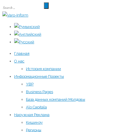
Главная
О нас
История компании
Информационные Проекты
YBP
Business Pages
База данных компаний Молдовы
Alo Capitala
Наружная Реклама
Кишинэу
Регионы