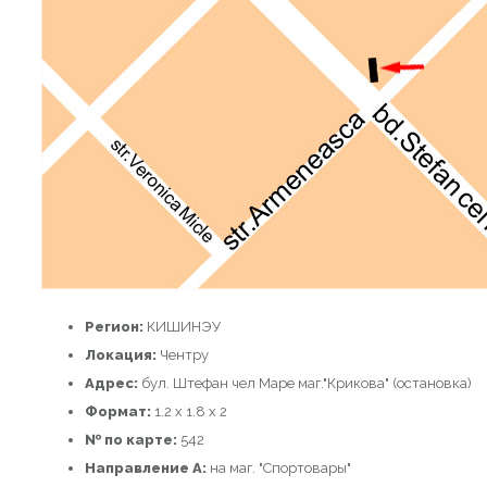
Регион:
КИШИНЭУ
Локация:
Чентру
Адрес:
бул. Штефан чел Маре маг."Крикова" (остановка)
Формат:
1.2 x 1.8 x 2
№ по карте:
542
Направление A:
на маг. "Спортовары"