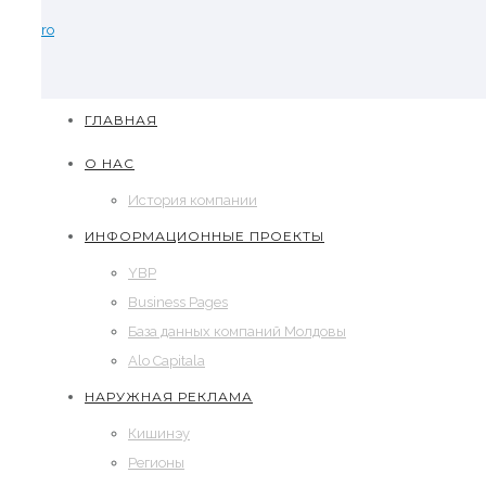
ro
ГЛАВНАЯ
О НАС
История компании
ИНФОРМАЦИОННЫЕ ПРОЕКТЫ
YBP
Business Pages
База данных компаний Молдовы
Alo Capitala
НАРУЖНАЯ РЕКЛАМА
Кишинэу
Регионы