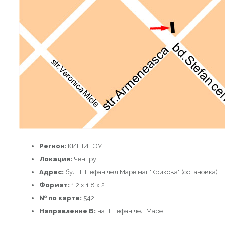
Регион:
КИШИНЭУ
Локация:
Чентру
Адрес:
бул. Штефан чел Маре маг."Крикова" (остановка)
Формат:
1.2 x 1.8 x 2
№ по карте:
542
Направление B:
на Штефан чел Маре