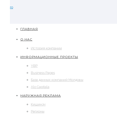
ro
ГЛАВНАЯ
О НАС
История компании
ИНФОРМАЦИОННЫЕ ПРОЕКТЫ
YBP
Business Pages
База данных компаний Молдовы
Alo Capitala
НАРУЖНАЯ РЕКЛАМА
Кишинэу
Регионы