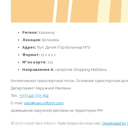
Регион:
Кишинэу
Локация:
Ботаника
Адрес:
бул. Дачия (Гор.Больница №1)
Формат:
12 х 4 x 1
№ по карте:
114
Направление A:
напротив Shopping Malldova
Интенсивный транспортный поток. Основная транспортная арте
Департамент Наружной Рекламы
Тел.:
+(373 22) 737-792
E-mail:
varo@varo-inform.com
размещение наружной рекламы на территории РМ
© 2017-2026 Varo-Inform. Toate drepturile rezervate.
Developed by 